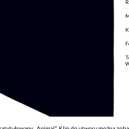
R
M
K
F
T
W
zatytułowany „Animal”. Klip do utworu można zobac