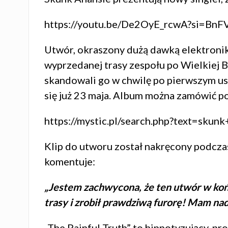
https://youtu.be/De2OyE_rcwA?si=Bn
Utwór, okraszony dużą dawką elektronik
wyprzedanej trasy zespołu po Wielkiej Br
skandowali go w chwilę po pierwszym us
się już 23 maja. Album można zamówić p
https://mystic.pl/search.php?text=skunk
Klip do utworu został nakręcony podcza
komentuje:
„Jestem zachwycona, że ten utwór w ko
trasy i zrobił prawdziwą furorę! Mam na
„The Painful Truth” to hipnotyzujący, p