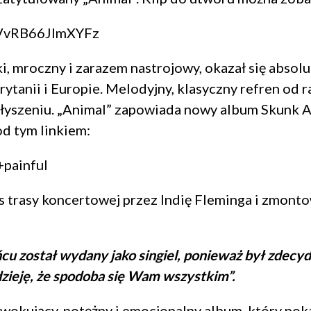
FVvRB66JImXYFz
i, mroczny i zarazem nastrojowy, okazał się absol
ytanii i Europie. Melodyjny, klasyczny refren od r
łyszeniu. „Animal” zapowiada nowy album Skunk Ana
od tym linkiem:
+painful
s trasy koncertowej przez Indię Fleminga i zmont
ńcu został wydany jako singiel, ponieważ był zde
dzieję, że spodoba się Wam wszystkim”.
rowokujący, potężny i emocjonalny album, który pok