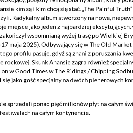
ie kim są i kim chcą się stać. „The Painful Truth” 
żyli. Radykalny album stworzony na nowe, niepewne 
je miejsce jako jeden z najbardziej ekscytującyc
e zakończył wspomnianą wyżej trasę po Wielkiej Bry
-17 maja 2025). Odbywający się w The Old Market 
ego profilu pasuje, gdyż są znani z poruszania kwe
 rockowej. Skunk Anansie zagra również specjalny
ę on w Good Times w The Ridings / Chipping Sodbur
awi się jako gość specjalny na dwóch plenerowych 
sie sprzedali ponad pięć milionów płyt na całym św
festiwalach na całym kontynencie.