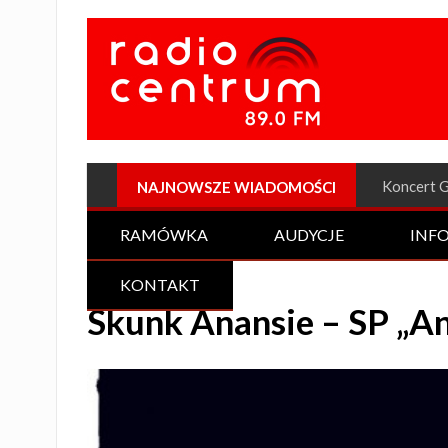
Plenerow
NAJNOWSZE WIADOMOŚCI
RAMÓWKA
AUDYCJE
INF
KONTAKT
Skunk Anansie – SP „A