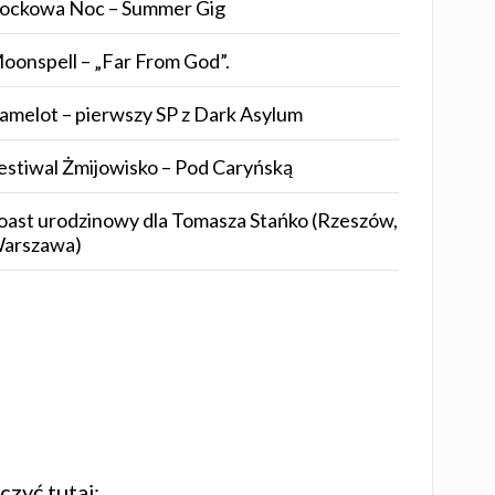
ockowa Noc – Summer Gig
oonspell – „Far From God”.
amelot – pierwszy SP z Dark Asylum
estiwal Żmijowisko – Pod Caryńską
oast urodzinowy dla Tomasza Stańko (Rzeszów,
arszawa)
zyć tutaj: