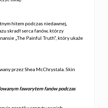
utnym hitem podczas niedawnej,
azu skradł serca fanów, którzy
nsie „The Painful Truth”, który ukaże
owany przez Shea McChrystala. Skin
cydowanym faworytem fanów podczas
azuje zespół u szczytu swoich