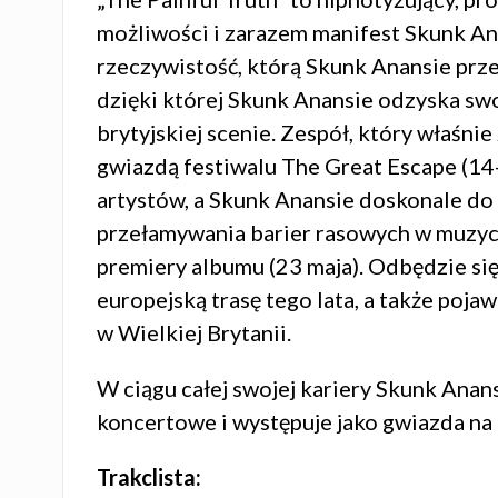
możliwości i zarazem manifest Skunk Anans
rzeczywistość, którą Skunk Anansie prze
dzięki której Skunk Anansie odzyska swo
brytyjskiej scenie. Zespół, który właśni
gwiazdą festiwalu The Great Escape (14
artystów, a Skunk Anansie doskonale do t
przełamywania barier rasowych w muzyce
premiery albumu (23 maja). Odbędzie si
europejską trasę tego lata, a także poj
w Wielkiej Brytanii.
W ciągu całej swojej kariery Skunk Anan
koncertowe i występuje jako gwiazda na 
Trakclista: