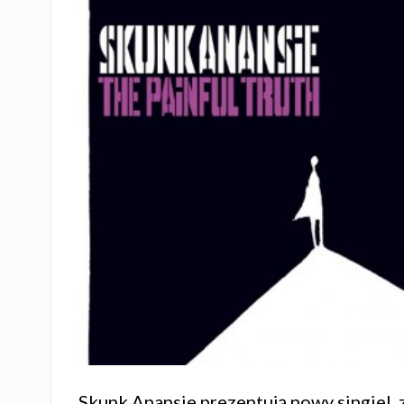
Skunk Anansie prezentują nowy singiel, 