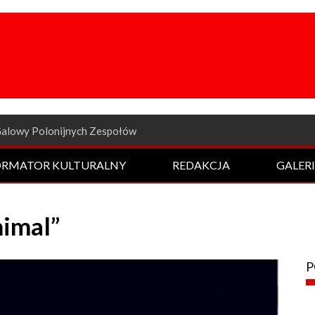
a odsłona Rockowej Nocy
ORMATOR KULTURALNY
REDAKCJA
GALER
nimal”
P