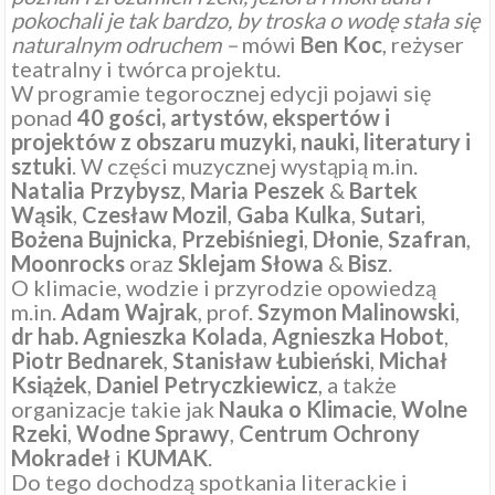
pokochali je tak bardzo, by troska o wodę stała się
naturalnym odruchem –
mówi
Ben
Koc
, reżyser
teatralny i twórca projektu.
W programie tegorocznej edycji pojawi się
ponad
40 gości, artystów, ekspertów i
projektów z obszaru muzyki, nauki, literatury i
sztuki
. W części muzycznej wystąpią m.in.
Natalia
Przybysz
,
Maria
Peszek
&
Bartek
Wąsik
,
Czesław
Mozil
,
Gaba
Kulka
,
Sutari
,
Bożena
Bujnicka
,
Przebiśniegi
,
Dłonie
,
Szafran
,
Moonrocks
oraz
Sklejam
Słowa
&
Bisz
.
O klimacie, wodzie i przyrodzie opowiedzą
m.in.
Adam
Wajrak
, prof.
Szymon
Malinowski
,
dr hab. Agnieszka Kolada
,
Agnieszka
Hobot
,
Piotr
Bednarek
,
Stanisław
Łubieński
,
Michał
Książek
,
Daniel
Petryczkiewicz
, a także
organizacje takie jak
Nauka
o Klimacie
,
Wolne
Rzeki
,
Wodne
Sprawy
,
Centrum
Ochrony
Mokradeł
i
KUMAK
.
Do tego dochodzą spotkania literackie i