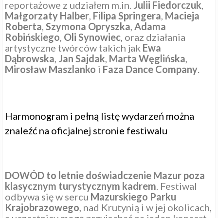
reportażowe z udziałem m.in.
Julii
Fiedorczuk
,
Małgorzaty
Halber
,
Filipa
Springera
,
Macieja
Roberta
,
Szymona
Opryszka
,
Adama
Robińskiego
,
Oli
Synowiec
, oraz działania
artystyczne twórców takich jak
Ewa
Dąbrowska
,
Jan
Sajdak
,
Marta
Węglińska
,
Mirosław
Maszlanko
i
Faza
Dance
Company
.
Harmonogram i pełną listę wydarzeń można
znaleźć na oficjalnej stronie festiwalu
DOWÓD to letnie doświadczenie Mazur poza
klasycznym turystycznym kadrem
. Festiwal
odbywa się w sercu
Mazurskiego
Parku
Krajobrazowego
, nad Krutynią i w jej okolicach,