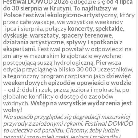
Festiwal DOWÓD 2026
odbędzie się
od 4 lipca
do 30 sierpnia w Krutyni
. To
najdłuższy w
Polsce festiwal ekologiczno-artystyczny
, który
przez całe wakacje, we wszystkie weekendy
lipca i sierpnia, połączy
koncerty
,
spektakle
,
dyskusje
,
warsztaty
,
spacery
terenowe
,
działania
artystyczne
,
spływy
i
spotkania
z
ekspertami
. Festiwal powstał w odpowiedzi na
zmiany w mazurskim krajobrazie wywołane
postępującą suszą hydrologiczną. Pierwsza
edycja przyciągnęła blisko 30 000 uczestników,
a tegoroczny program rozpisano jako
dziewięć
weekendowych epizodów opowieści o wodzie
– od źródeł i rzek, przez jeziora i mokradła, po
globalne konflikty o dostęp do zasobów
wodnych.
Wstęp na wszystkie wydarzenia jest
wolny!
Nie sposób przyglądać się degradacji mazurskiej
przyrody z założonymi rękami. Festiwal DOWÓD
to ucieczka od paraliżu. Chcemy, żeby ludzie
poznali i zrozumieli rzeki, jeziora i mokradła i