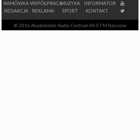
RAMÓWKA
WSPÓŁPRACA
MUZYKA
INFORMATOR
REDAKCJA
REKLAMA
SPORT
KONTAKT
© 2016 Akademickie Radio Centrum 89.0 FM Rzeszów