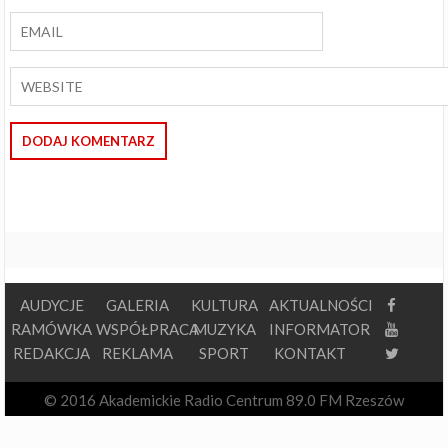
AUDYCJE
GALERIA
KULTURA
AKTUALNOŚCI
RAMÓWKA
WSPÓŁPRACA
MUZYKA
INFORMATOR
REDAKCJA
REKLAMA
SPORT
KONTAKT
© 2016 Akademickie Radio Centrum 89.0 FM Rzeszów