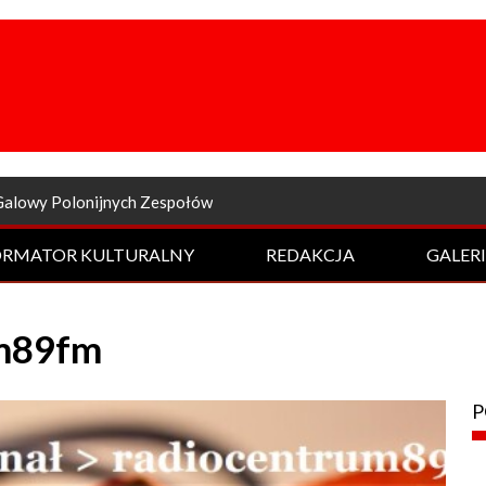
a odsłona Rockowej Nocy
ORMATOR KULTURALNY
REDAKCJA
GALER
um89fm
P