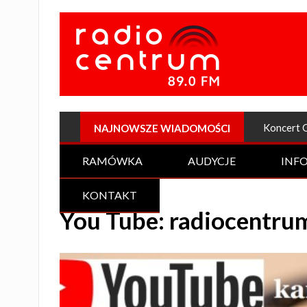
Plenerow
NAJNOWSZE WIADOMOŚCI
RAMÓWKA
AUDYCJE
INF
KONTAKT
You Tube: radiocentr