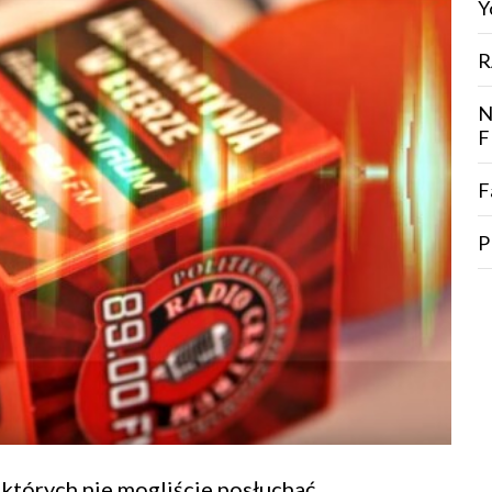
Y
R
N
F
P
których nie mogliście posłuchać