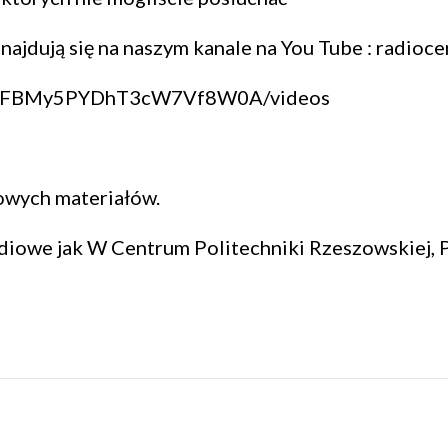
 znajdują się na naszym kanale na You Tube : radio
UCptFBMy5PYDhT3cW7Vf8W0A/videos
owych materiałów.
diowe jak W Centrum Politechniki Rzeszowskiej,