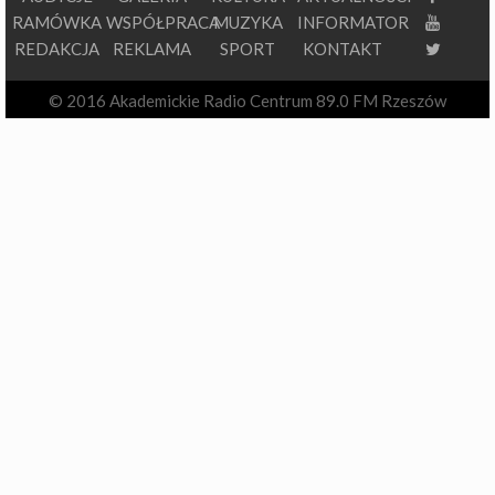
RAMÓWKA
WSPÓŁPRACA
MUZYKA
INFORMATOR
REDAKCJA
REKLAMA
SPORT
KONTAKT
© 2016 Akademickie Radio Centrum 89.0 FM Rzeszów