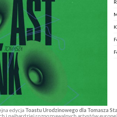
R
M
K
F
F
ejna edycja
Toastu
Urodzinowego dla Tomasza St
ch i najbardziej rozpoznawalnych artystów europej