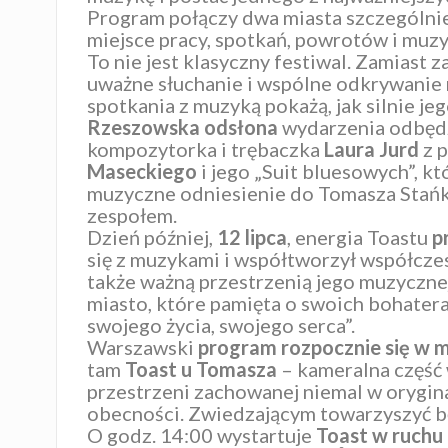
Program połączy dwa miasta szczególnie
miejsce pracy, spotkań, powrotów i muzy
To nie jest klasyczny festiwal. Zamiast 
uważne słuchanie i wspólne odkrywanie m
spotkania z muzyką pokażą, jak silnie j
Rzeszowska odsłona
wydarzenia odbędz
kompozytorka i trębaczka
Laura Jurd
z p
Maseckiego
i jego „Suit bluesowych”, k
muzyczne odniesienie do Tomasza Stańko
zespołem.
Dzień później,
12 lipca
, energia Toastu
p
się z muzykami i współtworzył współcze
także ważną przestrzenią jego muzycznej
miasto, które pamięta o swoich bohater
swojego życia, swojego serca”.
Warszawski
program rozpocznie się w mi
tam
Toast u Tomasza
– kameralna część 
przestrzeni zachowanej niemal w orygina
obecności. Zwiedzającym towarzyszyć b
O godz. 14:00 wystartuje
Toast w ruchu