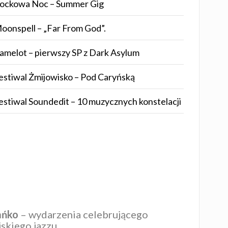
ockowa Noc – Summer Gig
oonspell – „Far From God”.
amelot – pierwszy SP z Dark Asylum
estiwal Żmijowisko – Pod Caryńską
estiwal Soundedit – 10 muzycznych konstelacji
ańko
– wydarzenia celebrującego
skiego jazzu.