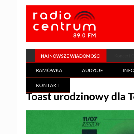
Plenerow
NAJNOWSZE WIADOMOŚCI
RAMÓWKA
AUDYCJE
INF
KONTAKT
Toast urodzinowy dla 