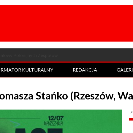
a odsłona Rockowej Nocy
ORMATOR KULTURALNY
REDAKCJA
GALER
Tomasza Stańko (Rzeszów, W
P