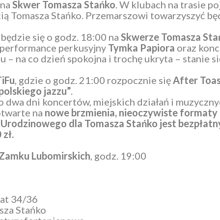
 na
Skwer Tomasza Stańko
. W klubach na trasie po
cią Tomasza Stańko. Przemarszowi towarzyszyć bę
będzie się o godz. 18:00 na
Skwerze
Tomasza
Sta
 performance perkusyjny
Tymka
Papiora
oraz kon
 – na co dzień spokojna i trochę ukryta – stanie 
iFu
, gdzie o godz. 21:00 rozpocznie się
After Toa
polskiego jazzu”
.
 dwa dni koncertów, miejskich działań i muzyczny
otwarte na
nowe brzmienia, nieoczywiste formaty 
Urodzinowego dla Tomasza Stańko jest bezpłatny
 zł.
 Zamku Lubomirskich
, godz. 19:00
rat 34/36
sza Stańko