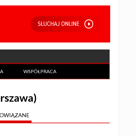
IA
WSPÓŁPRACA
arszawa)
OWIĄZANE