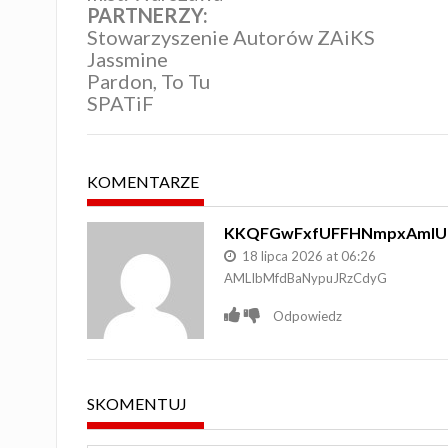
PARTNERZY:
Stowarzyszenie Autorów ZAiKS
Jassmine
Pardon, To Tu
SPATiF
KOMENTARZE
KKQFGwFxfUFFHNmpxAmI
18 lipca 2026 at 06:26
AMLIbMfdBaNypuJRzCdyG
Odpowiedz
SKOMENTUJ