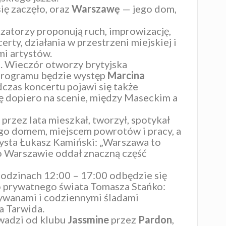
się zaczęło, oraz
Warszawę
— jego dom,
nizatorzy proponują ruch, improwizację,
ty, działania w przestrzeni miejskiej i
mi artystów.
h
. Wieczór otworzy brytyjska
 programu będzie występ
Marcina
czas koncertu pojawi się także
ę dopiero na scenie, między Maseckim a
 przez lata mieszkał, tworzył, spotykał
ego domem, miejscem powrotów i pracy, a
cysta Łukasz Kamiński: „Warszawa to
to Warszawie oddał znaczną część
godzinach 12:00 – 17:00 odbędzie się
o prywatnego świata Tomasza Stańko:
dywanami i codziennymi śladami
a Tarwida.
owadzi od klubu
Jassmine
przez
Pardon
,