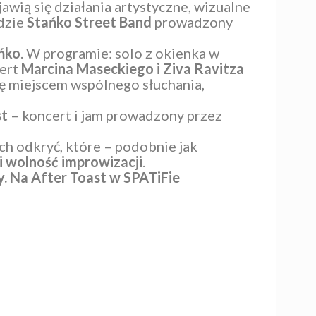
jawią się działania artystyczne, wizualne
dzie
Stańko Street Band
prowadzony
ńko
. W programie: solo z okienka w
cert
Marcina Maseckiego i Ziva Ravitza
się miejscem wspólnego słuchania,
st
– koncert i jam prowadzony przez
ch odkryć, które – podobnie jak
i wolność improwizacji
.
. Na After Toast w SPATiFie