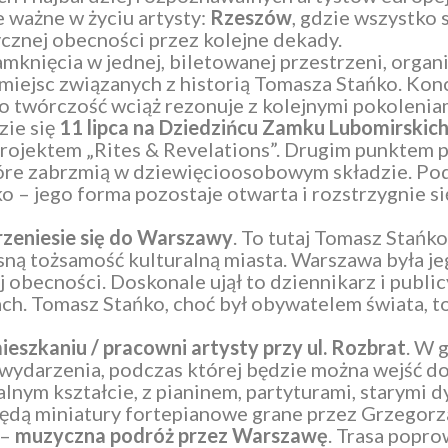
 ważne w życiu artysty:
Rzeszów
, gdzie wszystko 
cznej obecności przez kolejne dekady.
zamknięcia w jednej, biletowanej przestrzeni, orga
iejsc związanych z historią Tomasza Stańko. Koncer
ego twórczość wciąż rezonuje z kolejnymi pokolenia
ie się
11 lipca na Dziedzińcu Zamku Lubomirskic
rojektem „Rites & Revelations”. Drugim punktem
tóre zabrzmią w dziewięcioosobowym składzie. Pod
 – jego forma pozostaje otwarta i rozstrzygnie si
rzeniesie się do Warszawy
. To tutaj Tomasz Stańko
sną tożsamość kulturalną miasta. Warszawa była j
 obecności. Doskonale ujął to dziennikarz i publi
ach. Tomasz Stańko, choć był obywatelem świata, 
eszkaniu / pracowni artysty przy ul. Rozbrat
. W 
wydarzenia, podczas której będzie można wejść d
lnym kształcie, z pianinem, partyturami, starymi 
ędą miniatury fortepianowe grane przez Grzegorz
–
muzyczna podróż przez Warszawę
. Trasa popr