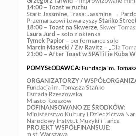
Grzegorz Tarwid
– improwizowane mini
14:00 – Toast w ruchu
Start: Jassmine, Trasa: Jassmine → Pa
Przemarszowi towarzyszy
Stańko Stree
18:00 –
Toast na Skwerze
, Skwer Tomas
Laura Jurd
– solo z okienka
Tymek Papior
– performance solo
Marcin Masecki / Ziv Ravitz
– „Dla Toma
21:00 – After Toast w SPATiFie Kuba W
POMYSŁODAWCA:
Fundacja im. Tomas
ORGANIZATORZY / WSPÓŁORGANIZ
Fundacja im. Tomasza Stańko
Estrada Rzeszowska
Miasto Rzeszów
DOFINANSOWANO ZE ŚRODKÓW:
Ministerstwo Kultury i Dziedzictwa N
Narodowy Instytut Muzyki i Tańca
PROJEKT WSPÓŁFINANSUJE:
m.st. Warszawa