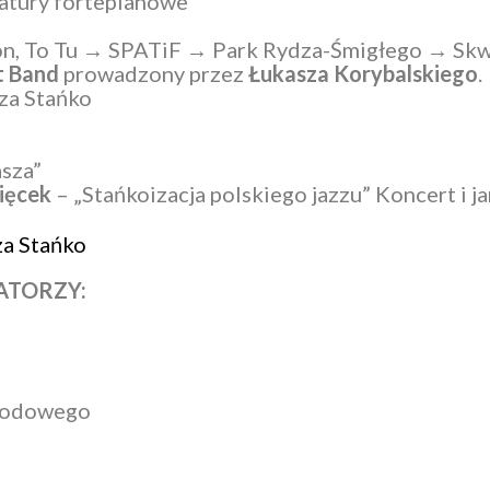
atury fortepianowe
rdon, To Tu → SPATiF → Park Rydza-Śmigłego → Sk
t Band
prowadzony przez
Łukasza Korybalskiego
.
za Stańko
sza”
ięcek
– „Stańkoizacja polskiego jazzu” Koncert i j
za Stańko
ATORZY:
arodowego