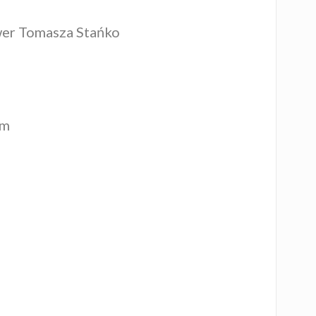
wer Tomasza Stańko
am