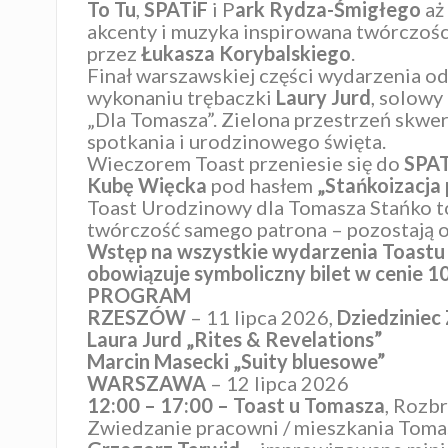
To Tu
,
SPATiF
i P
ark Rydza-Śmigłego
aż
akcenty i muzyka inspirowana twórczoś
przez
Łukasza Korybalskiego
.
Finał warszawskiej części wydarzenia od
wykonaniu trębaczki
Laury
Jurd
, solowy
„Dla Tomasza”. Zielona przestrzeń skweru
spotkania i urodzinowego święta.
Wieczorem Toast przeniesie się do
SPAT
Kubę
Więcka
pod hasłem
„Stańkoizacja 
Toast Urodzinowy dla Tomasza Stańko to
twórczość samego patrona – pozostają 
Wstęp na wszystkie wydarzenia Toastu 
obowiązuje symboliczny bilet w cenie 10
PROGRAM
RZESZÓW
– 11 lipca 2026,
Dziedziniec
Laura Jurd „Rites & Revelations”
Marcin Masecki „Suity bluesowe”
WARSZAWA
– 12 lipca 2026
12:00 – 17:00 – Toast u Tomasza
, Rozb
Zwiedzanie pracowni / mieszkania Toma